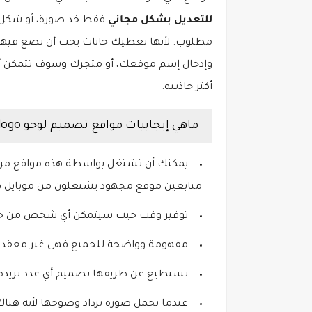
للتعديل بشكل مجاني
فقط خد صورة، أو شكل 
مطلوب. لأنها تعطيك خانات يجب أن تضع فيها ك
وإدخال إسم موقعك، أو متجرك وسوف تتمكن أي
أكتر جاذبيه.
ماهي إيجابيات مواقع تصميم لوجو logo؟
يمكنك أن تشتغل بواسطة هذه مواقع من ال
متابعين موقع مجهود يشتغلون من موبايل 
توفير وقت حيت سيتمكن أي شخص من حصول
مفهومة وواضحة للجميع فهي غير معقدة 
تستطيع عن طريقها تصميم أي عدد تريده
عندما تحمل صورة تزداد وضوحها لأنه هناك