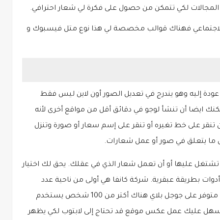
مجالات لكي تتمكن من حصول على فكرة لي شعار احترافي.
الاجتماعي فهناك قوالب مخصصة لي هذا نوع متل فيسبوك و
ودة إليه وهو يندرج في تعديل الصور أون لاين ليس فقط
أن تعدل صورك عن طريق شركة canva يمكنك ايضا أن تنشأ لوجو في دقائق أقل من مواقع أخرى لأنه
تنقر على خط تغيره
أو تنقر على إسم سعار أو صورة وتنزل
كل ما يتعلق في صور أو عمل شعارات.
غل عليها أو أن تعمل شعار الذي في عقلك. يحق لك اختيار
 أدوات بطريقة عبقرية. شركة كانفا هي أولى من ناحية عدد
مستخدمين سواء على موقعهم أو على تطبيق متوفر على جوجل بلاي هناك أكتر من 100 شخص يستخدم
سهل عليك عمل عكس موقع قد تحتاج إلى لابتوب لكي يظهر