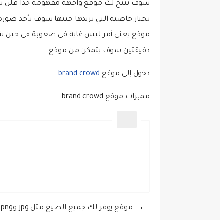
سوف يتيح لك موقع واجهة مفهومة جدا فلن ت
تختار خاصية التي تريدها حينها سوف تأخد صور
موقع يعني أمر ليس غاية في صعوبة في حين
دقيقتين سوف يتمكن من موقع.
دخول إلى موقع
brand crowd
مميزات موقع brand crowd :
موقع يوفر لك جميع الصيغ متل jpg وpng وpdf.