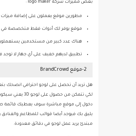
بعض مميزات شركة logo maker :
مطورين موقع يعملون على إضافة ميزات 
موقع يوفر لك أدوات فقط متخصصة في 
هناك عدد كبير من مستخدمين يستعملون موقع لوجو maker وهذا ما
تطبيق لديهم خفيف على أي جهاز لا توجد ف
2-موقع BrandCrowd
لكي تتمكن من حص
دخول إلى موقع مباشرة سوف يعطيك قائمة طو
يليق بك فيوجد أيضا قوالب للمطاعم والفنادق 
مبتدئ يريد عمل لوجو في دقائق معدودة.