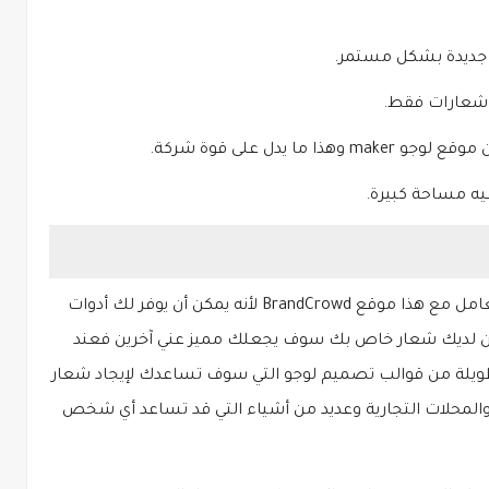
جديدة بشكل مستمر.
شعارات فقط.
 يدل على قوة شركة.
يه مساحة كبيرة.
هل تريد أن تحصل على لوجو احترافي انصحك بتعامل مع هذا موقع BrandCrowd لأنه يمكن أن يوفر لك أدوات
ول على لوجو 3D يعني سيكون لديك شعار خاص بك سوف يجعلك مميز عني آخرين فعند
يلة من قوالب تصميم لوجو التي سوف تساعدك لإيجاد شعار
والمحلات التجارية وعديد من أشياء التي قد تساعد أي شخص