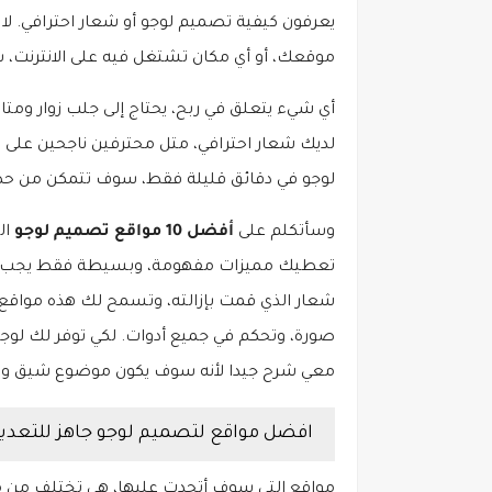
يعرفون كيفية تصميم لوجو أو شعار احترافي.
موقعك، أو أي مكان تشتغل فيه على الانترنت،
أي شيء يتعلق في ربح، يحتاج إلى جلب زوار وم
لديك شعار احترافي، متل محترفين ناجحين على ال
لوجو في دقائق قليلة فقط، سوف تتمكن من حصو
وسأتكلم على
أفضل 10 مواقع تصميم لوجو
ال
تعطيك مميزات مفهومة، وبسيطة فقط يجب عليك
شعار الذي قمت بإزالته، وتسمح لك هذه مواقع بت
صورة، وتحكم في جميع أدوات. لكي توفر لك لوجو
معي شرح جيدا لأنه سوف يكون موضوع شيق وسو
افضل مواقع لتصميم لوجو جاهز للتعديل
مواقع التي سوف أتحدت عليها، هي تختلف من م