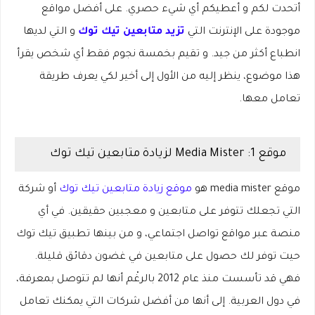
أتحدت لكم و أعطيكم أي شيء حصري. على
أفضل
مواقع
موجودة على الإنترنت التي
تزيد متابعين تيك توك
و التي لديها
انطباع
أكثر
من جيد. و تقيم بخمسة نجوم فقط أي شخص يقرأ
هذا موضوع، ينظر إليه من الأول إلى أخير لكي يعرف طريقة
تعامل معها
.
موقع 1: Media Mister لزيادة متابعين تيك توك
موقع media mister هو
موقع زيادة متابعين تيك
توك
أو شركة
التي تجعلك تتوفر على متابعين و
معجبين
حقيقين
.
في أي
منصة عبر مواقع تواصل اجتماعي، و من بينها تطبيق تيك توك
حيت توفر لك حصول على متابعين في غضون دقائق قليلة.
فهي قد تأسست منذ عام 2012 بالرغْم أنها لم تتوصل بمعرفة،
في دول العربية. إلى أنها من أفضل شركات التي يمكنك تعامل